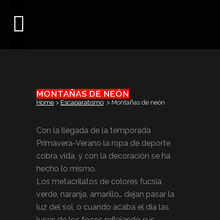
MONTAÑAS DE NEÓN
Home
>
Escaparatismo
>
Montañas de neón
Con la llegada de la temporada
Primavera-Verano la ropa de deporte
cobra vida, y con la decoración se ha
hecho lo mismo.
Los metacrilatos de colores fucsia,
verde, naranja, amarillo… dejan pasar la
luz del sol, o cuando acaba el día las
luces de los focos reflejando sus