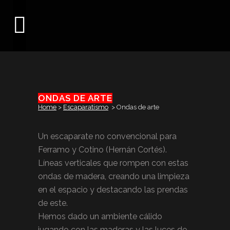
ONDAS DE ARTE
Home
>
Escaparatismo
>
Ondas de arte
Un escaparate no convencional para
Ferramo y Cotino (Hernán Cortés).
Líneas verticales que rompen con estas
ondas de madera, creando una limpieza
en el espacio y destacando las prendas
de este.
Hemos dado un ambiente cálido
jugando con las maderas y las luces de