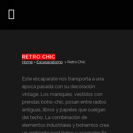
RETRO CHIC
Home
>
Escaparatismo
>
Retro Chic
Este escaparate nos transporta a una
época pasada con su decoración
vintage. Los maniquíes, vestidos con
prendas boho-chic, posan entre radios
antiguas, libros y papeles que cuelgan
del techo. La combinación de
elementos industriales y bohemios crea
un ambiente nostálgico y acogedor. Es