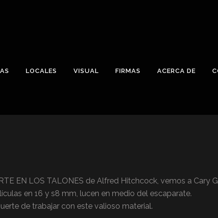
CAS
LOCALES
VISUAL
FIRMAS
ACERCA DE
C
RTE EN LOS TALONES de Alfred Hitchcock, vemos a Cary Gra
ículas en 16 y s8 mm, lucen en medio del escaparate.
uerte de trabajar con este valioso material.